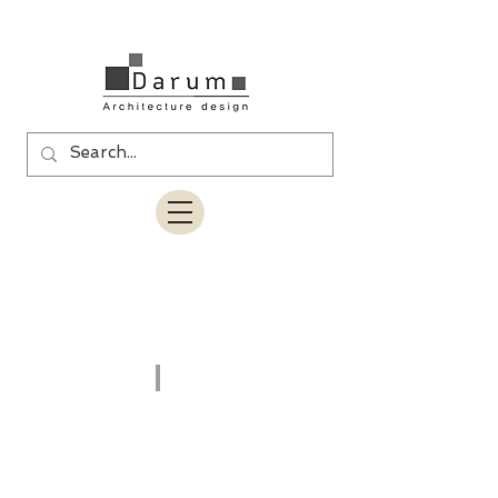
상업인테리어
메인으로가기
>
레시피포유
위례신도시점
상업인테리어
메인으로가기
>