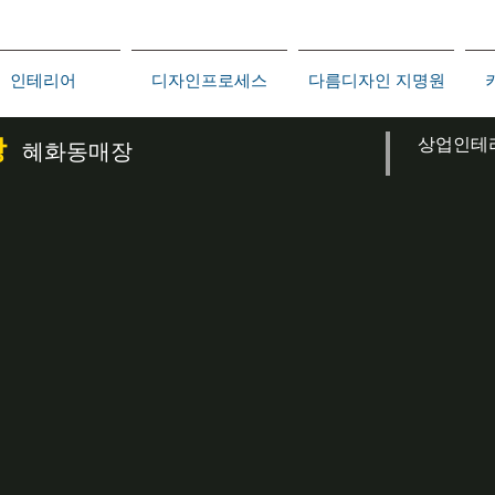
인테리어
디자인프로세스
다름디자인 지명원
탕
상업인테
혜화동매장